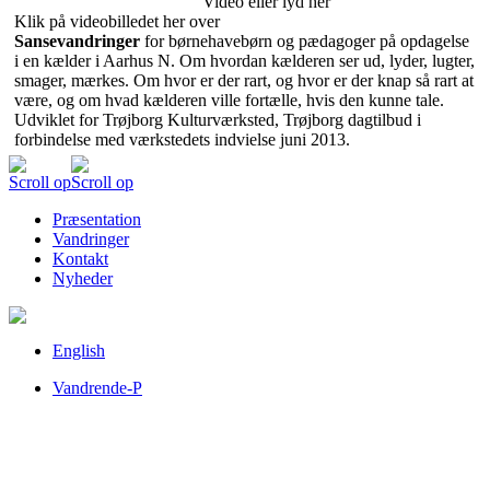
Video eller lyd her
Klik på videobilledet her over
Sansevandringer
for børnehavebørn og pædagoger på opdagelse
i en kælder i Aarhus N. Om hvordan kælderen ser ud, lyder, lugter,
smager, mærkes. Om hvor er der rart, og hvor er der knap så rart at
være, og om hvad kælderen ville fortælle, hvis den kunne tale.
Udviklet for Trøjborg Kulturværksted, Trøjborg dagtilbud i
forbindelse med værkstedets indvielse juni 2013.
Scroll op
Scroll op
Præsentation
Vandringer
Kontakt
Nyheder
English
Vandrende-P